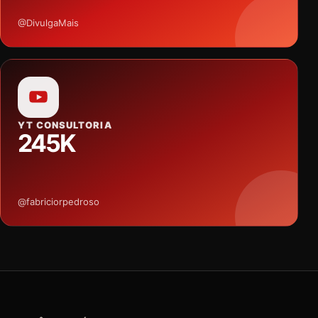
@DivulgaMais
YT CONSULTORIA
245K
@fabriciorpedroso